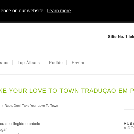
rience on our website.
Learn more
Sítio No. 1 l
istas
Top Álbuns
Pedido
Enviar
TAKE YOUR LOVE TO TOWN TRADUÇÃO EM
→
Ruby, Don't Take Your Love To Town
lou seu tingido o cabelo
RUBY
VIDE
ugar