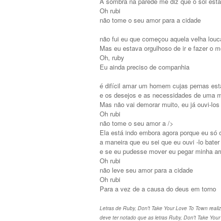
A sombra na parede me diz que o sol está
Oh rubi
não tome o seu amor para a cidade
não fui eu que começou aquela velha louca
Mas eu estava orgulhoso de ir e fazer o me
Oh, ruby ​​
Eu ainda preciso de companhia
é difícil amar um homem cujas pernas est
e os desejos e as necessidades de uma mu
Mas não vai demorar muito, eu já ouvi-los 
Oh rubi
não tome o seu amor a />
Ela está indo embora agora porque eu só o
a maneira que eu sei que eu ouvi -lo bate
e se eu pudesse mover eu pegar minha ar
Oh rubi
não leve seu amor para a cidade
Oh rubi
Para a vez de a causa do deus em torno
Letras de Ruby, Don't Take Your Love To Town reali
deve ter notado que as letras Ruby, Don't Take You