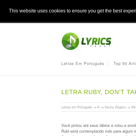
This website uses cookies to ensure you get the best expe
Letras Em Português
Top 50 Art
LETRA RUBY, DON'T 
Letras em Português
→
K
→
Kenny Rogers
→
'69
Você pintou até seus lábios e rolou e enro
Rubi está contemplando indo para algum l