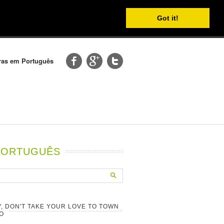
Got it!
etras em Português
 PORTUGUÊS
, DON'T TAKE YOUR LOVE TO TOWN
O