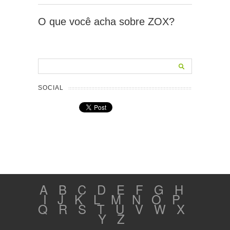
O que você acha sobre ZOX?
SOCIAL
A
B
C
D
E
F
G
H
I
J
K
L
M
N
O
P
Q
R
S
T
U
V
W
X
Y
Z