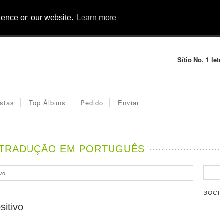
rience on our website.
Learn more
Sítio No. 1 l
istas
Top Álbuns
Pedido
Enviar
 TRADUÇÃO EM PORTUGUÊS
ivo
SOCI
sitivo