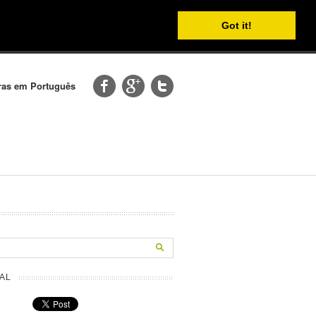
Got it!
etras em Português
AL