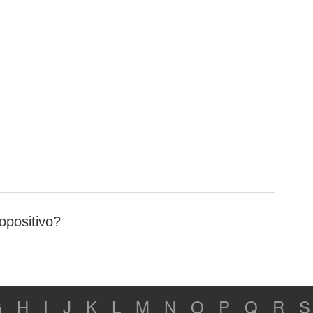
opositivo?
G
H
I
J
K
L
M
N
O
P
Q
R
S