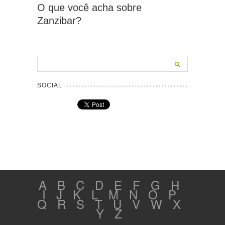
O que você acha sobre
Zanzibar?
SOCIAL
A
B
C
D
E
F
G
H
I
J
K
L
M
N
O
P
Q
R
S
T
U
V
W
X
Y
Z