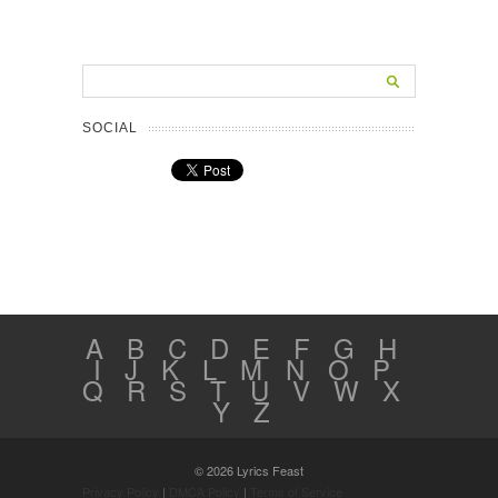
SOCIAL
A
B
C
D
E
F
G
H
I
J
K
L
M
N
O
P
Q
R
S
T
U
V
W
X
Y
Z
© 2026 Lyrics Feast
Privacy Policy
|
DMCA Policy
|
Terms of Service