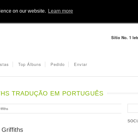
rience on our website.
Learn more
Sítio No. 1 l
istas
Top Álbuns
Pedido
Enviar
ITHS TRADUÇÃO EM PORTUGUÊS
ffiths
SOCI
Griffiths