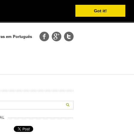
Got it!
etras em Português
AL