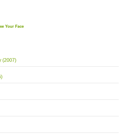
Saw Your Face
y (2007)
6)