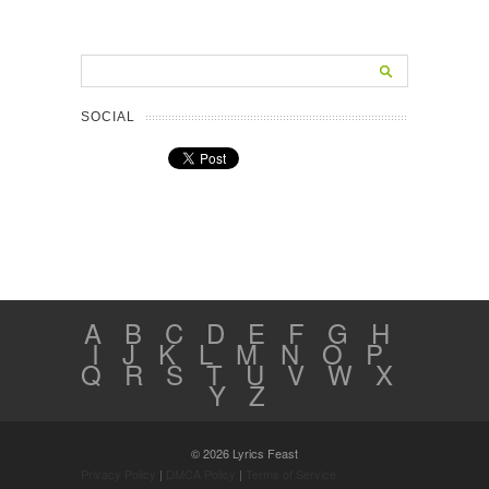
SOCIAL
A
B
C
D
E
F
G
H
I
J
K
L
M
N
O
P
Q
R
S
T
U
V
W
X
Y
Z
© 2026 Lyrics Feast
Privacy Policy
|
DMCA Policy
|
Terms of Service