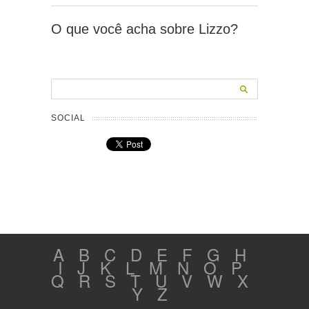
O que você acha sobre Lizzo?
SOCIAL
A
B
C
D
E
F
G
H
I
J
K
L
M
N
O
P
Q
R
S
T
U
V
W
X
Y
Z